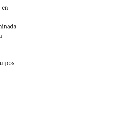
l en
minada
a
quipos