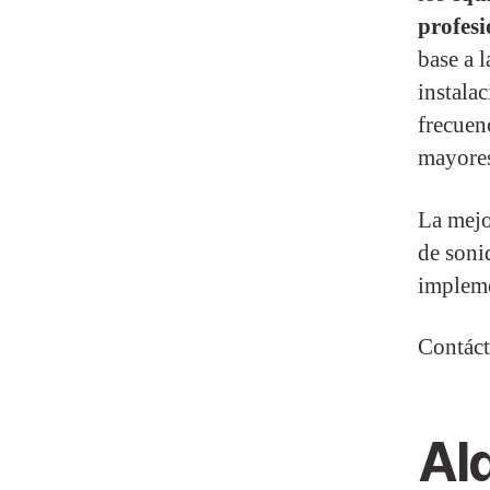
profesi
base a l
instala
frecuen
mayores
La mejo
de soni
impleme
Contáct
Alq