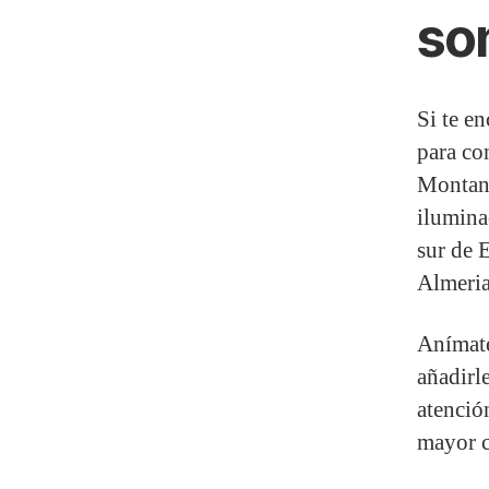
so
Si te e
para co
Montane
ilumina
sur de 
Almeria
Anímate
añadirl
atenció
mayor 