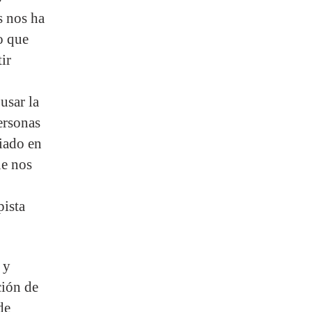
s nos ha
o que
ir
usar la
ersonas
liado en
ue nos
pista
 y
ción de
de