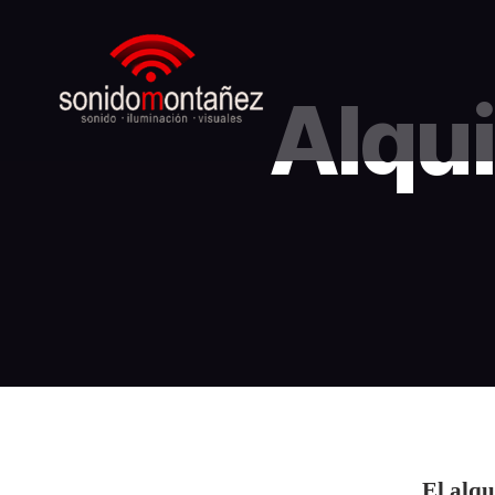
Alqui
Sonido
Montañez
El alqu