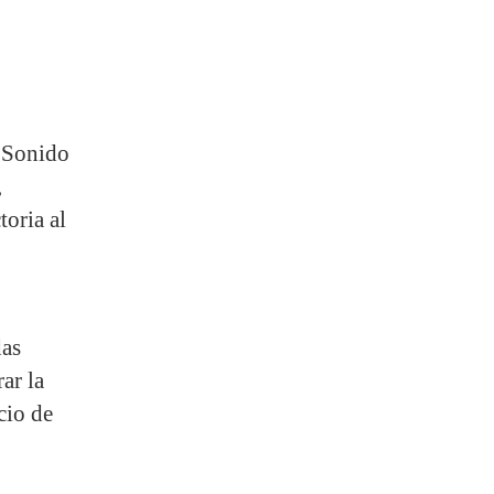
s Sonido
,
toria al
das
ar la
cio de