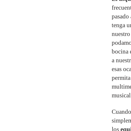
frecuen
pasado 
tenga u
nuestro
podamos
bocina 
a nuestr
esas oc
permita
multime
musical,
Cuando 
simplem
los
equ